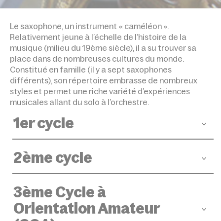
ACCUEIL
DISCIPLINES
SAXOPHONE
Le saxophone, un instrument « caméléon ».
Relativement jeune à l’échelle de l’histoire de la
musique (milieu du 19ème siècle), il a su trouver sa
place dans de nombreuses cultures du monde.
Constitué en famille (il y a sept saxophones
différents), son répertoire embrasse de nombreux
styles et permet une riche variété d’expériences
musicales allant du solo à l’orchestre.
1er cycle
Durée :
3 > 5 ans
2ème cycle
Modalités et conditions d'admission (pré-
requis) :
Débutants : dentition définitive des
Durée :
3 > 5 ans
incisives haut et bas.
3ème Cycle à
Pour des élèves ayant déjà une pratique, audition.
Modalités et conditions d'admission (pré-
Orientation Amateur
requis) :
Cycle 1 validé en interne ou sur audition
Format des cours :
Cours individuels ou
pour élèves extérieurs.