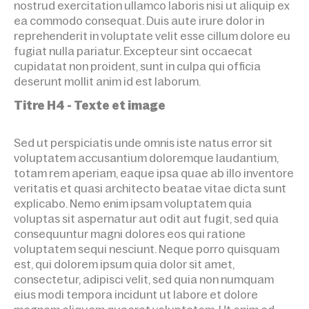
nostrud exercitation ullamco laboris nisi ut aliquip ex
ea commodo consequat. Duis aute irure dolor in
reprehenderit in voluptate velit esse cillum dolore eu
fugiat nulla pariatur. Excepteur sint occaecat
cupidatat non proident, sunt in culpa qui officia
deserunt mollit anim id est laborum.
Titre H4 - Texte et image
Sed ut perspiciatis unde omnis iste natus error sit
voluptatem accusantium doloremque laudantium,
totam rem aperiam, eaque ipsa quae ab illo inventore
veritatis et quasi architecto beatae vitae dicta sunt
explicabo. Nemo enim ipsam voluptatem quia
voluptas sit aspernatur aut odit aut fugit, sed quia
consequuntur magni dolores eos qui ratione
voluptatem sequi nesciunt. Neque porro quisquam
est, qui dolorem ipsum quia dolor sit amet,
consectetur, adipisci velit, sed quia non numquam
eius modi tempora incidunt ut labore et dolore