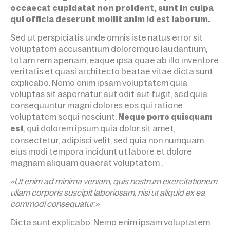
occaecat cupidatat non proident, sunt in culpa
qui officia deserunt mollit anim id est laborum.
Sed ut perspiciatis unde omnis iste natus error sit
voluptatem accusantium doloremque laudantium,
totam rem aperiam, eaque ipsa quae ab illo inventore
veritatis et quasi architecto beatae vitae dicta sunt
explicabo. Nemo enim ipsam voluptatem quia
voluptas sit aspernatur aut odit aut fugit, sed quia
consequuntur magni dolores eos qui ratione
voluptatem sequi nesciunt.
Neque porro quisquam
, qui dolorem ipsum quia dolor sit amet,
est
consectetur, adipisci velit, sed quia non numquam
eius modi tempora incidunt ut labore et dolore
magnam aliquam quaerat voluptatem :
«Ut enim ad minima veniam, quis nostrum exercitationem
ullam corporis suscipit laboriosam, nisi ut aliquid ex ea
commodi consequatur.»
Dicta sunt explicabo. Nemo enim ipsam voluptatem