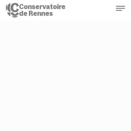
Conservatoire
de Rennes
Conservatoire de Rennes
Enseignements
Saison culturelle
Actions d'éducation
Bibliothèque musicale
Infos pratiques