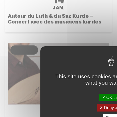
JAN.
Autour du Luth & du Saz Kurde –
Concert avec des musiciens kurdes
ÉVÉNEMENT
This site uses cookies a
what you wan
OK, ac
Deny al