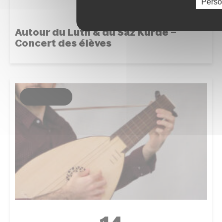
14
Perso
JAN.
Autour du Luth & du Saz Kurde –
Concert des élèves
ÉVÉNEMENT