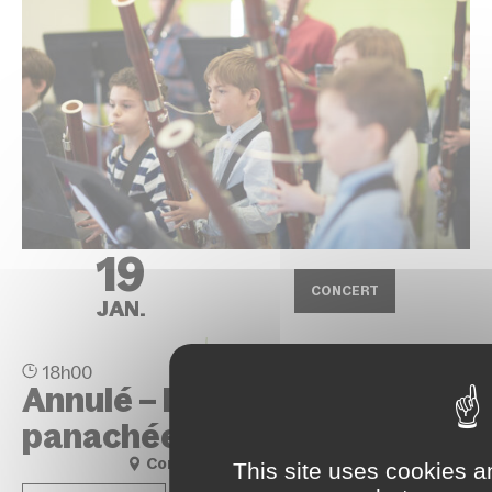
19
CONCERT
JAN.
Musique
18h00
Annulé – Les auditions
panachées
Conservatoire - Site Blosne
This site uses cookies a