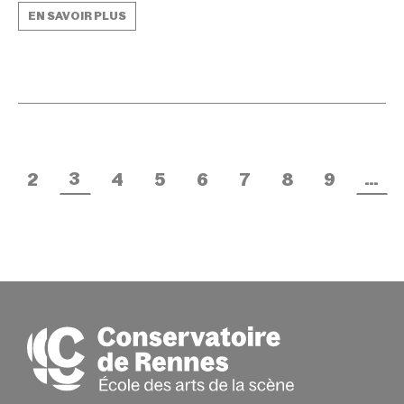
EN SAVOIR PLUS
3
…
2
4
5
6
7
8
9