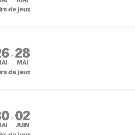
irs de jeux
26
28
AI
MAI
irs de jeux
30
02
AI
JUIN
irs de jeux