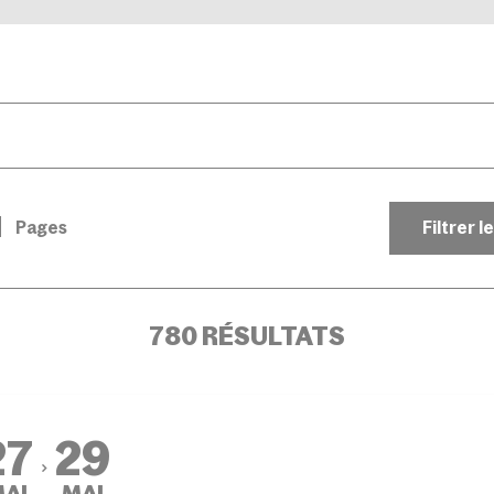
Pages
Filtrer l
780 RÉSULTATS
27
29
AI
MAI