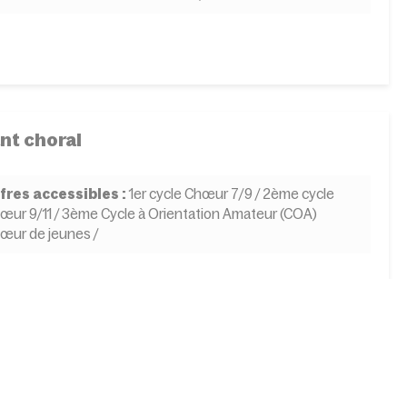
nt choral
fres accessibles :
1er cycle Chœur 7/9 / 2ème cycle
œur 9/11 / 3ème Cycle à Orientation Amateur (COA)
œur de jeunes /
rinette
fres accessibles :
1er cycle / 2ème cycle / 3ème Cycle