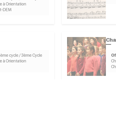
e à Orientation
st-DEM
Cha
 2ème cycle / 3ème Cycle
Of
e à Orientation
Ch
Ch
Cla
 2ème cycle / 3ème Cycle
Of