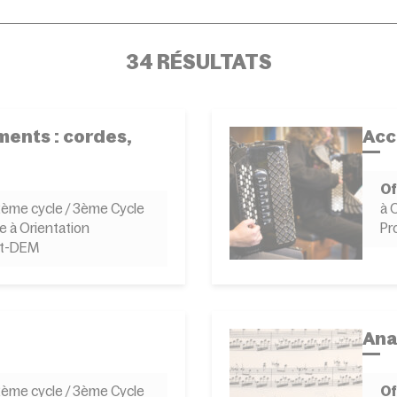
34 RÉSULTATS
ents : cordes,
Acc
Of
 2ème cycle / 3ème Cycle
à 
e à Orientation
Pr
st-DEM
Ana
 2ème cycle / 3ème Cycle
Of