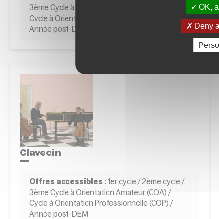
OK, ac
3ème Cycle à Orientation Amateur (COA) /
Cycle à Orientation Professionnelle (COP) /
Deny al
Année post-DEM
Perso
Clavecin
Offres accessibles :
1er cycle / 2ème cycle /
3ème Cycle à Orientation Amateur (COA) /
Cycle à Orientation Professionnelle (COP) /
Année post-DEM