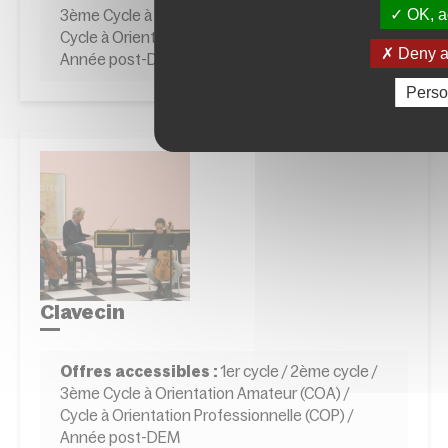
OK, ac
3ème Cycle à Orientation Amateur (COA) /
Cycle à Orientation Professionnelle (COP) /
Deny al
Année post-DEM
Perso
Clavecin
Offres accessibles :
1er cycle / 2ème cycle /
3ème Cycle à Orientation Amateur (COA) /
Cycle à Orientation Professionnelle (COP) /
Année post-DEM