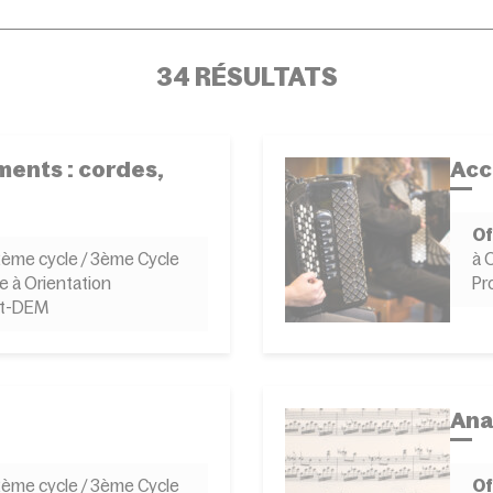
34 RÉSULTATS
ents : cordes,
Acc
Of
 2ème cycle / 3ème Cycle
à 
e à Orientation
Pr
st-DEM
Ana
 2ème cycle / 3ème Cycle
Of