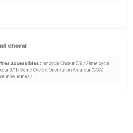
nt choral
fres accessibles :
1er cycle Chœur 7/9 / 2ème cycle
œur 9/11 / 3ème Cycle à Orientation Amateur (COA)
œur de jeunes /
rinette
fres accessibles :
1er cycle / 2ème cycle / 3ème Cycle