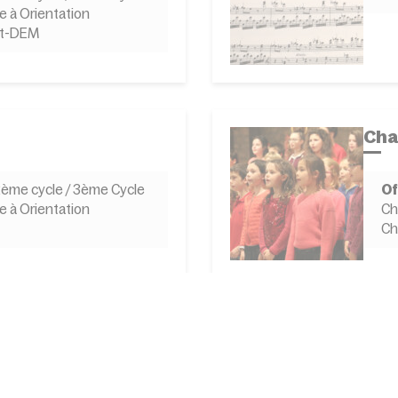
e à Orientation
st-DEM
Cha
 2ème cycle / 3ème Cycle
Of
e à Orientation
Ch
Ch
Cla
 2ème cycle / 3ème Cycle
Of