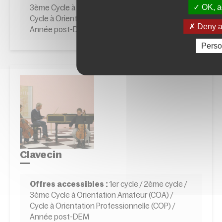
OK, ac
3ème Cycle à Orientation Amateur (COA) /
Cycle à Orientation Professionnelle (COP) /
Deny al
Année post-DEM
Perso
Clavecin
Offres accessibles :
1er cycle / 2ème cycle /
3ème Cycle à Orientation Amateur (COA) /
Cycle à Orientation Professionnelle (COP) /
Année post-DEM